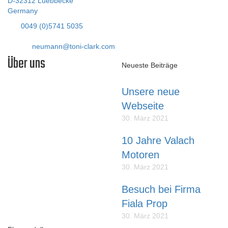
D-32312 Luebbecke
Germany
Tel:
0049 (0)5741 5035
Fax: 05741 40338
E-Mail:
neumann@toni-clark.com
Über uns
Neueste Beiträge
Unsere neue
Liebe Modellflieger,
Webseite
unser Name steht für
30. März 2021
erstklassige SCALE-
MODELLE die lange Zeit
10 Jahre Valach
Freude bereiten und die so
Motoren
konstruiert sind, dass sie
durchschnittliche Modellflieger
30. März 2021
bauen und fliegen können.
Besuch bei Firma
Fiala Prop
30. März 2021