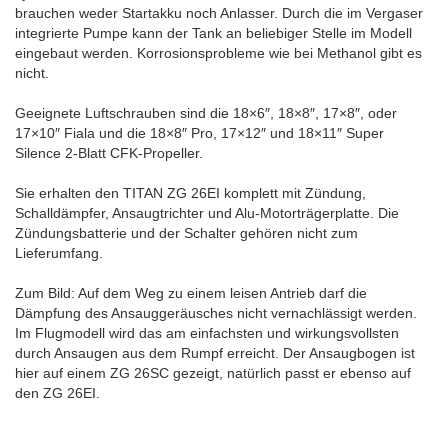
brauchen weder Startakku noch Anlasser. Durch die im Vergaser
integrierte Pumpe kann der Tank an beliebiger Stelle im Modell
eingebaut werden. Korrosionsprobleme wie bei Methanol gibt es
nicht.
Geeignete Luftschrauben sind die 18×6″, 18×8″, 17×8″, oder
17×10″ Fiala und die 18×8″ Pro, 17×12″ und 18×11″ Super
Silence 2-Blatt CFK-Propeller.
Sie erhalten den TITAN ZG 26EI komplett mit Zündung,
Schalldämpfer, Ansaugtrichter und Alu-Motorträgerplatte. Die
Zündungsbatterie und der Schalter gehören nicht zum
Lieferumfang.
Zum Bild: Auf dem Weg zu einem leisen Antrieb darf die
Dämpfung des Ansauggeräusches nicht vernachlässigt werden.
Im Flugmodell wird das am einfachsten und wirkungsvollsten
durch Ansaugen aus dem Rumpf erreicht.
Der Ansaugbogen ist
hier auf einem ZG 26SC gezeigt, natürlich passt er ebenso auf
den ZG 26EI.