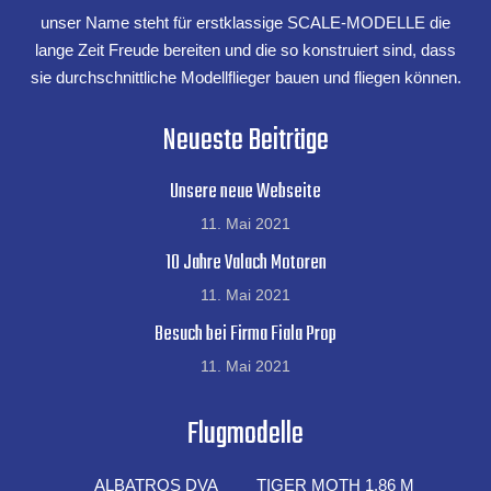
unser Name steht für erstklassige SCALE-MODELLE die
Unsere
Flug-Modelle
lange Zeit Freude bereiten und die so konstruiert sind, dass
sie durchschnittliche Modellflieger bauen und fliegen können.
Neueste Beiträge
Unsere neue Webseite
11. Mai 2021
10 Jahre Valach Motoren
11. Mai 2021
Besuch bei Firma Fiala Prop
11. Mai 2021
Flugmodelle
FLUG-MODELLE
Toni Clark &
Paolo Severin
ALBATROS DVA
TIGER MOTH 1,86 M