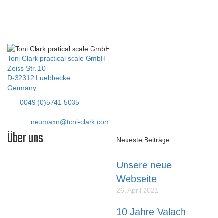
In unserem Online-Shop finden Sie all unsere Flug-Modelle,
Motoren, Zubehör und vieles mehr. Bei Fragen wenden Sie sich
an uns, wir helfen Ihnen gerne weiter!
Titan ZG 26 SCM
Toni Clark practical scale GmbH
Zeiss Str. 10
D-32312 Luebbecke
Germany
Tel:
0049 (0)5741 5035
Fax: 05741 40338
E-Mail:
neumann@toni-clark.com
Über uns
Neueste Beiträge
Unsere neue
Liebe Modellflieger,
Webseite
unser Name steht für
26. April 2021
erstklassige SCALE-
MODELLE die lange Zeit
10 Jahre Valach
Freude bereiten und die so