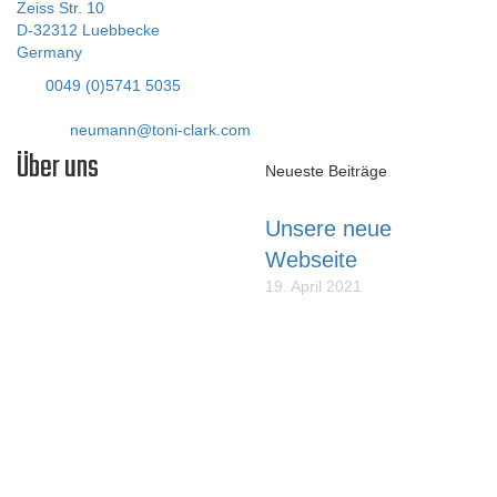
Zeiss Str. 10
D-32312 Luebbecke
Germany
Tel:
0049 (0)5741 5035
Fax: 05741 40338
E-Mail:
neumann@toni-clark.com
Über uns
Neueste Beiträge
Unsere neue
Liebe Modellflieger,
Webseite
unser Name steht für
19. April 2021
erstklassige SCALE-
MODELLE die lange Zeit
10 Jahre Valach
Freude bereiten und die so
Motoren
konstruiert sind, dass sie
durchschnittliche Modellflieger
19. April 2021
bauen und fliegen können.
Besuch bei Firma
Fiala Prop