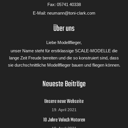
Fax: 05741 40338
z.B. Valach VM 120 B2-4T.
E-Mail:
neumann@toni-clark.com
Über uns
Projektiert, konstruiert und gezeichnet von Paolo Severin im August
2011.
Liebe Modellflieger,
unser Name steht für erstklassige SCALE-MODELLE die
*Auf Anfrage gibt es den Bausatz auch als Piper J3 CUB.
lange Zeit Freude bereiten und die so konstruiert sind, dass
sie durchschnittliche Modellflieger bauen und fliegen können.
Neueste Beiträge
Unsere neue Webseite
19. April 2021
10 Jahre Valach Motoren
Piper L4 "Grasshopper"