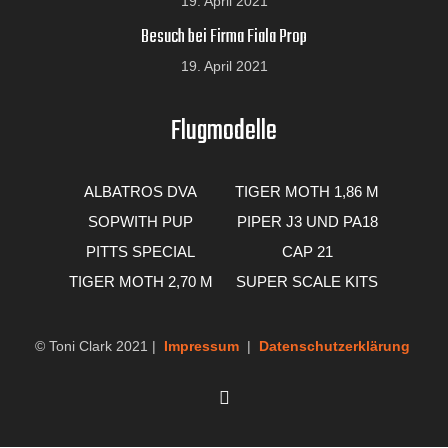
19. April 2021
Weitere
Optionen
Option: Schwimmbausatz
Besuch bei Firma Fiala Prop
19. April 2021
Option: Cockpitausstattung
Flugmodelle
ALBATROS DVA
TIGER MOTH 1,86 M
SOPWITH PUP
PIPER J3 UND PA18
PITTS SPECIAL
CAP 21
Modell-Flugzeuge, Motoren & Zubehör
TIGER MOTH 2,70 M
SUPER SCALE KITS
Unser
Online-Shop
© Toni Clark 2021 |
Impressum
|
Datenschutzerklärung
In unserem Online-Shop finden Sie all unsere Flug-Modelle, Motoren,
ZUM ONLINE-SHOP
Zubehör und vieles mehr. Bei Fragen wenden Sie sich an uns, wir
helfen Ihnen gerne weiter!