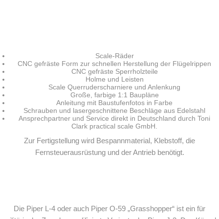
Scale-Räder
CNC gefräste Form zur schnellen Herstellung der Flügelrippen
CNC gefräste Sperrholzteile
Holme und Leisten
Scale Querruderscharniere und Anlenkung
Große, farbige 1:1 Baupläne
Anleitung mit Baustufenfotos in Farbe
Schrauben und lasergeschnittene Beschläge aus Edelstahl
Ansprechpartner und Service direkt in Deutschland durch Toni
Clark practical scale GmbH.
Zur Fertigstellung wird Bespannmaterial, Klebstoff, die
Fernsteuerausrüstung und der Antrieb benötigt.
Die Piper L-4 oder auch Piper O-59 „Grasshopper“ ist ein für
Ein paar Worte über das große Vorbild der Piper L4