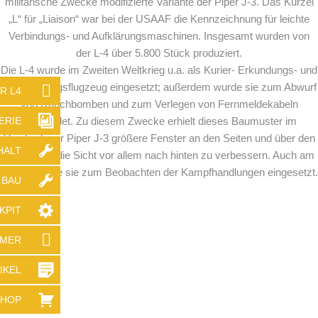
militärische Zwecke modifizierte Variante der Piper J-3. Das Kürzel
„L“ für „Liaison“ war bei der USAAF die Kennzeichnung für leichte
Verbindungs- und Aufklärungsmaschinen. Insgesamt wurden von
der L-4 über 5.800 Stück produziert.
Die L-4 wurde im Zweiten Weltkrieg u.a. als Kurier- Erkundungs- und
Beobachtungsflugzeug eingesetzt; außerdem wurde sie zum Abwurf
R L4
von Rauchbomben und zum Verlegen von Fernmeldekabeln
ERIE
verwendet. Zu diesem Zwecke erhielt dieses Baumuster im
Vergleich zur Piper J-3 größere Fenster an den Seiten und über den
HALT
Sitzen, um die Sicht vor allem nach hinten zu verbessern. Auch am
D-Day wurde sie zum Beobachten der Kampfhandlungen eingesetzt.
 BAU
KPIT
MMER
IKEL
SHOP