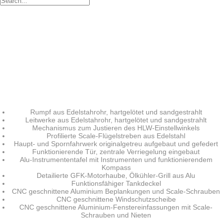
Piper L4
„Grasshopper“
Super Scale Bausatz
Rumpf aus Edelstahrohr, hartgelötet und sandgestrahlt
Piper L4, M 1:3
„Grasshopper“
Leitwerke aus Edelstahrohr, hartgelötet und sandgestrahlt
Mechanismus zum Justieren des HLW-Einstellwinkels
Profilierte Scale-Flügelstreben aus Edelstahl
Haupt- und Spornfahrwerk originalgetreu aufgebaut und gefedert
Funktionierende Tür, zentrale Verriegelung eingebaut
Alu-Instrumententafel mit Instrumenten und funktionierendem
Kompass
Detailierte GFK-Motorhaube, Ölkühler-Grill aus Alu
Funktionsfähiger Tankdeckel
CNC geschnittene Aluminium Beplankungen und Scale-Schrauben
CNC geschnittene Windschutzscheibe
CNC geschnittene Aluminium-Fenstereinfassungen mit Scale-
Schrauben und Nieten