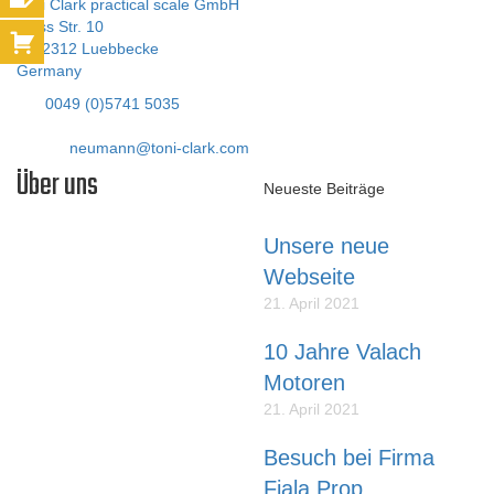
Toni Clark practical scale GmbH
Zeiss Str. 10
D-32312 Luebbecke
Germany
Tel:
0049 (0)5741 5035
Fax: 05741 40338
E-Mail:
neumann@toni-clark.com
Über uns
Neueste Beiträge
Unsere neue
Liebe Modellflieger,
Webseite
unser Name steht für
21. April 2021
erstklassige SCALE-
MODELLE die lange Zeit
10 Jahre Valach
Freude bereiten und die so
Motoren
konstruiert sind, dass sie
durchschnittliche Modellflieger
21. April 2021
bauen und fliegen können.
Besuch bei Firma
Fiala Prop