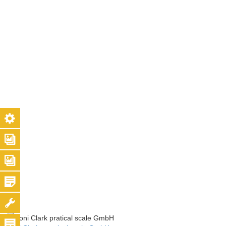
Shop
Kontakt
Galerie
VM 120 I2-4T
Galerie
VM 120
I2-4T