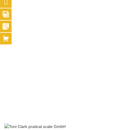
SCALE KIT
Sopwith Pup
Spannweite 2450 Mm
Mehr Info Zum Modell Und Aktuelle Preise In Unserem
Online-Shop:
Zum Online-Shop