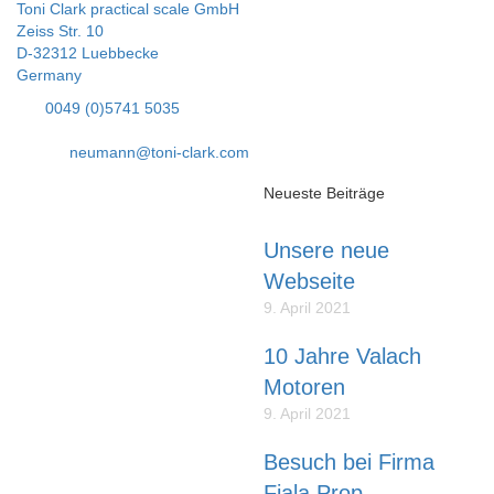
Toni Clark practical scale GmbH
Zeiss Str. 10
D-32312 Luebbecke
Germany
Tel:
0049 (0)5741 5035
Fax: 05741 40338
E-Mail:
neumann@toni-clark.com
Über uns
Neueste Beiträge
Unsere neue
Liebe Modellflieger,
Webseite
unser Name steht für
9. April 2021
erstklassige SCALE-
MODELLE die lange Zeit
10 Jahre Valach
Freude bereiten und die so
Motoren
konstruiert sind, dass sie
durchschnittliche Modellflieger
9. April 2021
bauen und fliegen können.
Besuch bei Firma
Fiala Prop