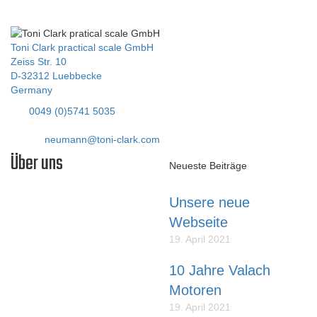
Zum Online-Shop
Toni Clark practical scale GmbH
Zeiss Str. 10
D-32312 Luebbecke
Germany
Tel:
0049 (0)5741 5035
Fax: 05741 40338
E-Mail:
neumann@toni-clark.com
Über uns
Neueste Beiträge
Unsere neue
Liebe Modellflieger,
Webseite
unser Name steht für
19. April 2021
erstklassige SCALE-
MODELLE die lange Zeit
10 Jahre Valach
Freude bereiten und die so
Motoren
konstruiert sind, dass sie
durchschnittliche Modellflieger
19. April 2021