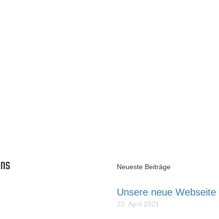
in Verbindung mit guten synthetischen Hochleistungs-Zweitaktölen. "Ger
elber mischen!
en & Zubehör
elle, Motoren, Zubehör und vieles mehr. Bei Fragen wenden Sie sich a
uns
Neueste Beiträge
Unsere neue Webseite
dellflieger,
22. April 2021
me steht für erstklassige