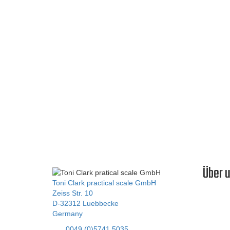
Kraftstoffart
Wir empfehlen die Verwendung von Aral Ultimate 102 
einsetzen, besser die Viertakt-Variante kaufen und s
Modell-Flugzeuge, Motor
Unser
Online-Shop
In unserem Online-Shop finden Sie all unsere Flug-Mod
DA-50R
Über 
Toni Clark practical scale GmbH
Zeiss Str. 10
D-32312 Luebbecke
Liebe Mo
Germany
unser Na
Tel:
0049 (0)5741 5035