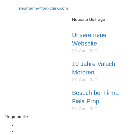
Fax: 05741 40338
E-Mail:
neumann@toni-clark.com
Über uns
Neueste Beiträge
Unsere neue
Liebe Modellflieger,
Webseite
unser Name steht für
26. April 2021
erstklassige SCALE-
MODELLE die lange Zeit
10 Jahre Valach
Freude bereiten und die so
Motoren
konstruiert sind, dass sie
durchschnittliche Modellflieger
26. April 2021
bauen und fliegen können.
Besuch bei Firma
Fiala Prop
26. April 2021
Flugmodelle
ALBATROS DVA
SOPWITH PUP