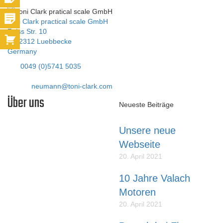
Toni Clark practical scale GmbH
Zeiss Str. 10
D-32312 Luebbecke
Germany
Tel:
0049 (0)5741 5035
Fax: 05741 40338
E-Mail:
neumann@toni-clark.com
Über uns
Neueste Beiträge
Unsere neue
Liebe Modellflieger,
Webseite
unser Name steht für
20. April 2021
erstklassige SCALE-
MODELLE die lange Zeit
10 Jahre Valach
Freude bereiten und die so
Motoren
konstruiert sind, dass sie
durchschnittliche Modellflieger
20. April 2021
bauen und fliegen können.