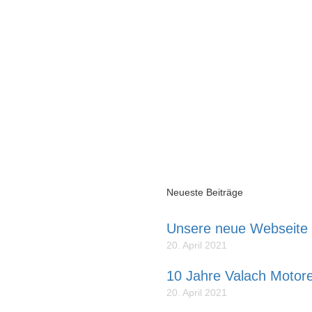
ÜBER UNS
FLUG-MODELLE
MOTOREN
ANLEITUN
inhalt
Galerie
Bleriot
Bausatzinhalt
uns
Neueste Beiträge
Unsere neue Webseite
dellflieger,
20. April 2021
me steht für erstklassige
10 Jahre Valach Motor
ODELLE die lange Zeit Freude
 und die so konstruiert sind, dass
20. April 2021
hschnittliche Modellflieger bauen