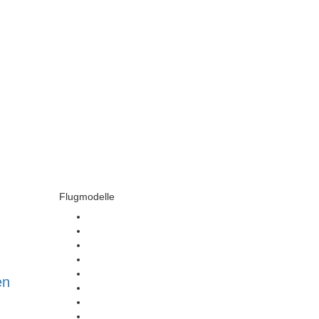
GEN
SHOP
KONTAKT
Flugmodelle
ALBATROS DVA
SOPWITH PUP
PITTS SPECIAL
TIGER MOTH 2,70 M
TIGER MOTH 1,86 M
en
PIPER J3 UND PA18
CAP 21
SUPER SCALE KITS