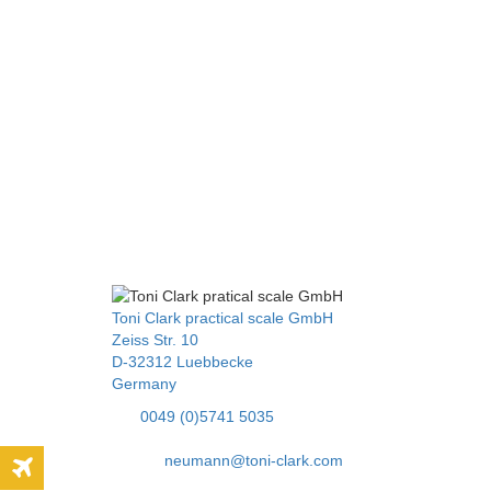
HOME
Fotogalerie
Bausatz
Über 
Toni Clark practical scale GmbH
Zeiss Str. 10
D-32312 Luebbecke
Liebe Mo
Germany
unser Na
Tel:
0049 (0)5741 5035
SCALE-M
Fax: 05741 40338
bereiten
E-Mail:
neumann@toni-clark.com
sie durc